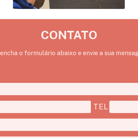
CONTATO
encha o formulário abaixo e envie a sua mens
TEL