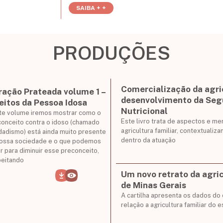
SAIBA + +
PRODUÇÕES
Comercialização da agric
ração Prateada volume 1 –
desenvolvimento da Seg
eitos da Pessoa Idosa
Nutricional
te volume iremos mostrar como o
Este livro trata de aspectos e 
onceito contra o idoso (chamado
agricultura familiar, contextualiz
dadismo) está ainda muito presente
dentro da atuação
nossa sociedade e o que podemos
r para diminuir esse preconceito,
peitando
Um novo retrato da agric
de Minas Gerais
A cartilha apresenta os dados d
relação a agricultura familiar do