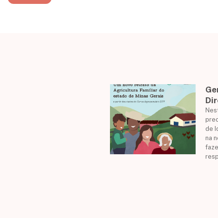
Ge
Dir
Nes
prec
de I
na 
faze
res